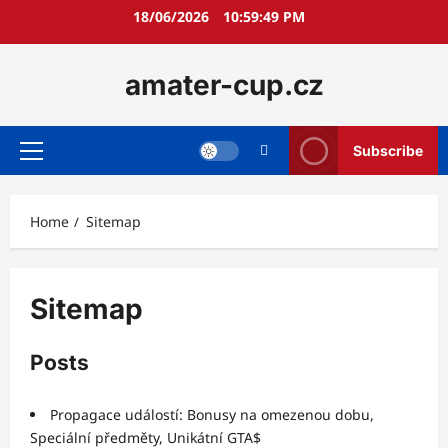
Skip
18/06/2026
10:59:49 PM
to
content
amater-cup.cz
Subscribe
Primary
Menu
Home
Sitemap
Sitemap
Posts
Propagace událostí: Bonusy na omezenou dobu,
Speciální předměty, Unikátní GTA$