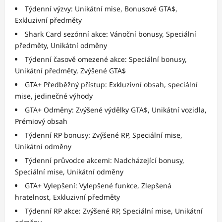
Týdenní výzvy: Unikátní mise, Bonusové GTA$,
Exkluzivní předměty
Shark Card sezónní akce: Vánoční bonusy, Speciální
předměty, Unikátní odměny
Týdenní časově omezené akce: Speciální bonusy,
Unikátní předměty, Zvýšené GTA$
GTA+ Předběžný přístup: Exkluzivní obsah, speciální
mise, jedinečné výhody
GTA+ Odměny: Zvýšené výdělky GTA$, Unikátní vozidla,
Prémiový obsah
Týdenní RP bonusy: Zvýšené RP, Speciální mise,
Unikátní odměny
Týdenní průvodce akcemi: Nadcházející bonusy,
Speciální mise, Unikátní odměny
GTA+ Vylepšení: Vylepšené funkce, Zlepšená
hratelnost, Exkluzivní předměty
Týdenní RP akce: Zvýšené RP, Speciální mise, Unikátní