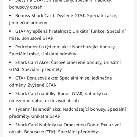
bonusový obsah
Bonusy Shark Card: Zvýšené GTA$, Speciální akce,
Jedinečné odměny
GTA+ Vylepšená hratelnost: Unikátní funkce, Speciální
mise, Bonusové GTA$
Podrobnosti o týdenní akci: Nadcházející bonusy,
Speciální mise, Unikátní odměny
Shark Card Akce: Časově omezené bonusy, Unikátní
GTA$, Speciální předměty
GTA+ Bonusové akce: Speciální mise, Jedinečné
odměny, Zvýšené GTA$
Shark Card nabídky: Bonus GTA$, nabídky na
omezenou dobu, exkluzivní obsah
Týdenní kalendář akcí: Nadcházející bonusy, Speciální
předměty, Unikátní GTA$
Shark Card Nabídky na Omezenou Dobu: Exkluzivní
obsah, Bonusové GTA$, Speciální předměty