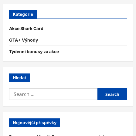
Kategorie
Akce Shark Card
GTA+ Výhody
Týdenní bonusy za akce
Hledat
Search
for:
Nejnovější příspěvky