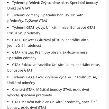
Týdenní přehled: Zvýrazněné akce, Speciální bonusy,
Unikátní GTA$
Týdenní odměny: Speciální bonusy, Unikátní
předměty, Zvýšené GTA$
Týdenní GTA$ výzvy: Unikátní mise, Bonusové GTA$,
Exkluzivní předměty
GTA+ Funkce: Exkluzivní přístup, speciální akce,
jedinečná hratelnost
GTA+ Přístup: Prémiový obsah, Exkluzivní mise,
Speciální odměny
GTA+ Exkluzivní vozidla: Unikátní auta, speciální mise,
bonusové GTA$
Týdenní GTA$ akce: Zvýšené výdělky, Speciální mise,
Unikátní odměny
Členství GTA+: Měsíční bonusy GTA$, exkluzivní
výhody, speciální předměty
GTA+ Měsíční nabídky: Unikátní předměty, speciální
bonusy, exkluzivní GTA$