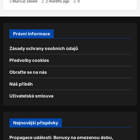
Marcus Steele
2 months ago
0
Právní informace
Zásady ochrany osobních údajů
Předvolby cookies
Obraťte se na nás
Náš příběh
Uživatelská smlouva
Nejnovější příspěvky
Propagace událostí: Bonusy na omezenou dobu,