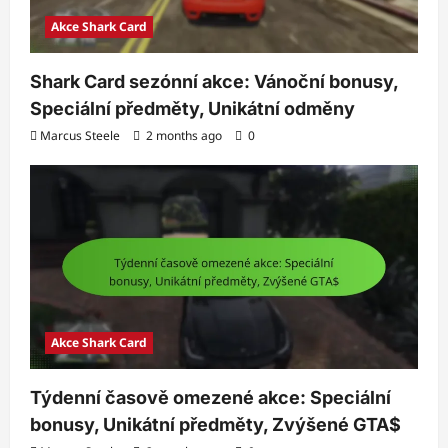
Akce Shark Card
Shark Card sezónní akce: Vánoční bonusy,
Speciální předměty, Unikátní odměny
Marcus Steele
2 months ago
0
Akce Shark Card
Týdenní časově omezené akce: Speciální
bonusy, Unikátní předměty, Zvýšené GTA$