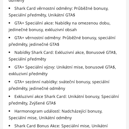
odměny
Shark Card věrnostní odměny: Průběžné bonusy,
Speciální předměty, Unikátní GTA$
GTA+ Speciální akce: Nabídky na omezenou dobu,
jedinečné bonusy, exkluzivní obsah
GTA+ věrnostní odměny: Průběžné bonusy, speciální
předměty, jedinečné GTA$
Nabídky Shark Card: Exkluzivní akce, Bonusové GTA$,
Speciální předměty
GTA+ Speciální výzvy: Unikátní mise, bonusové GTA$,
exkluzivní předměty
GTA+ sezónní nabídky: sváteční bonusy, speciální
předměty, jedinečné odměny
Exkluzivní akce Shark Card: Unikátní bonusy, Speciální
předměty, Zvýšené GTA$
Harmonogram událostí: Nadcházející bonusy,
Speciální mise, Unikátní odměny
Shark Card Bonus Akce: Speciální mise, Unikátní