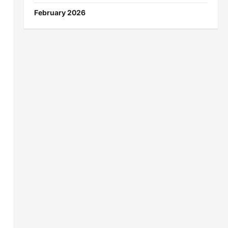
February 2026