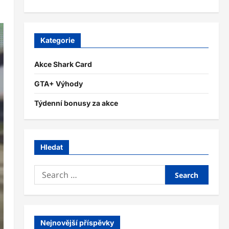
Kategorie
Akce Shark Card
GTA+ Výhody
Týdenní bonusy za akce
Hledat
Search
for:
Nejnovější příspěvky