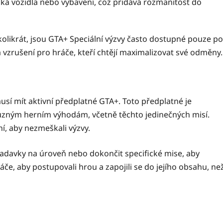
cká vozidla nebo vybavení, což přidává rozmanitost do
kolikrát, jsou GTA+ Speciální výzvy často dostupné pouze po
 vzrušení pro hráče, kteří chtějí maximalizovat své odměny.
usí mít aktivní předplatné GTA+. Toto předplatné je
různým herním výhodám, včetně těchto jedinečných misí.
lní, aby nezmeškali výzvy.
adavky na úroveň nebo dokončit specifické mise, aby
e, aby postupovali hrou a zapojili se do jejího obsahu, ne