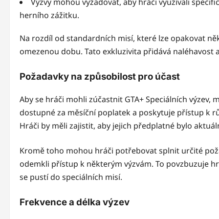
Výzvy mohou vyžadovat, aby hráči využívali specifi
herního zážitku.
Na rozdíl od standardních misí, které lze opakovat ně
omezenou dobu. Tato exkluzivita přidává naléhavost a
Požadavky na způsobilost pro účast
Aby se hráči mohli zúčastnit GTA+ Speciálních výzev, m
dostupné za měsíční poplatek a poskytuje přístup k 
Hráči by měli zajistit, aby jejich předplatné bylo aktuá
Kromě toho mohou hráči potřebovat splnit určité pož
odemkli přístup k některým výzvám. To povzbuzuje hráč
se pustí do speciálních misí.
Frekvence a délka výzev