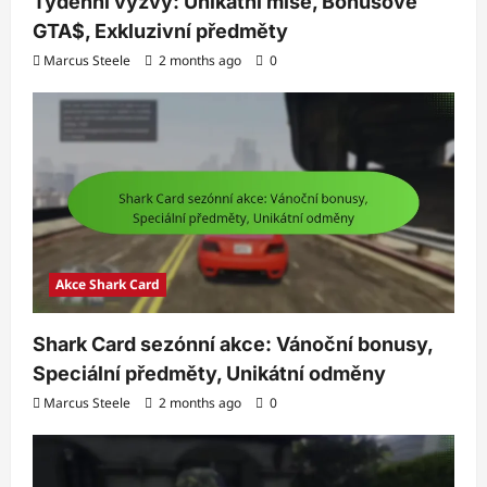
Týdenní výzvy: Unikátní mise, Bonusové
GTA$, Exkluzivní předměty
Marcus Steele
2 months ago
0
Akce Shark Card
Shark Card sezónní akce: Vánoční bonusy,
Speciální předměty, Unikátní odměny
Marcus Steele
2 months ago
0