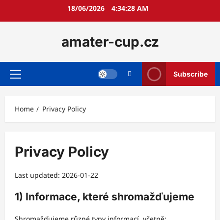
Skip
18/06/2026
4:34:29 AM
to
content
amater-cup.cz
Subscribe
Primary
Menu
Home
Privacy Policy
Privacy Policy
Last updated: 2026-01-22
1) Informace, které shromažďujeme
Shromažďujeme různé typy informací, včetně: