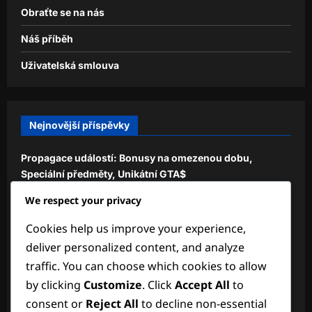
Obraťte se na nás
Náš příběh
Uživatelská smlouva
Nejnovější příspěvky
Propagace událostí: Bonusy na omezenou dobu,
Speciální předměty, Unikátní GTA$
We respect your privacy
Týdenní výzvy: Unikátní mise, Bonusové GTA$,
Exkluzivní předměty
Cookies help us improve your experience,
Shark Card sezónní akce: Vánoční bonusy, Speciální
deliver personalized content, and analyze
předměty, Unikátní odměny
traffic. You can choose which cookies to allow
by clicking
Customize
. Click
Accept All
to
Týdenní časově omezené akce: Speciální bonusy,
Unikátní předměty, Zvýšené GTA$
consent or
Reject All
to decline non-essential