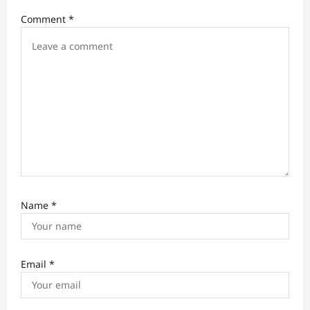
i
Comment
*
o
n
Name
*
Email
*