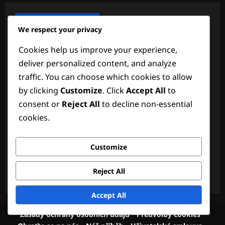
Nejnovější příspěvky
We respect your privacy
Propagace událostí: Bonusy na omezenou dobu,
Cookies help us improve your experience,
Speciální předměty, Unikátní GTA$
deliver personalized content, and analyze
Týdenní výzvy: Unikátní mise, Bonusové GTA$,
traffic. You can choose which cookies to allow
Exkluzivní předměty
by clicking
Customize
. Click
Accept All
to
consent or
Reject All
to decline non-essential
Shark Card sezónní akce: Vánoční bonusy, Speciální
předměty, Unikátní odměny
cookies.
Týdenní časově omezené akce: Speciální bonusy,
Customize
Unikátní předměty, Zvýšené GTA$
GTA+ Předběžný přístup: Exkluzivní obsah, speciální
Reject All
mise, jedinečné výhody
Accept All
Zásady ochrany osobních údajů
Předvolby cookies