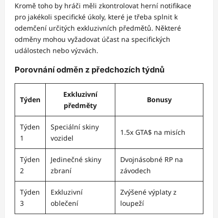
Kromě toho by hráči měli zkontrolovat herní notifikace
pro jakékoli specifické úkoly, které je třeba splnit k
odemčení určitých exkluzivních předmětů. Některé
odměny mohou vyžadovat účast na specifických
událostech nebo výzvách.
Porovnání odměn z předchozích týdnů
Exkluzivní
Týden
Bonusy
předměty
Týden
Speciální skiny
1.5x GTA$ na misích
1
vozidel
Týden
Jedinečné skiny
Dvojnásobné RP na
2
zbraní
závodech
Týden
Exkluzivní
Zvýšené výplaty z
3
oblečení
loupeží