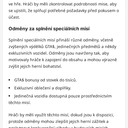
ve hře. Hráči by měli zkontrolovat podrobnosti mise, aby
se ujistili, že splňují potřebné požadavky před pokusem o
účast.
Odměny za splnění speciálních misí
Splnění speciálních misí přináší různé odměny, včetně
zvýšených výdělků GTA$, jedinečných předmětů a někdy
exkluzivních vozidel. Odměny jsou navrženy tak, aby
motivovaly hráče k zapojení do obsahu a mohou výrazně
zvýšit jejich herní bohatství.
GTA$ bonusy od stovek do tisíců.
Exkluzivní oblečení a doplňky.
Jedinečná vozidla dostupná pouze prostřednictvím
těchto misí.
Hráči by měli využít těchto misí, dokud jsou k dispozici,
protože odměny mohou zlepšit jejich herní zážitek a
poskytnout konkurenční výhodu v budoucích misích.