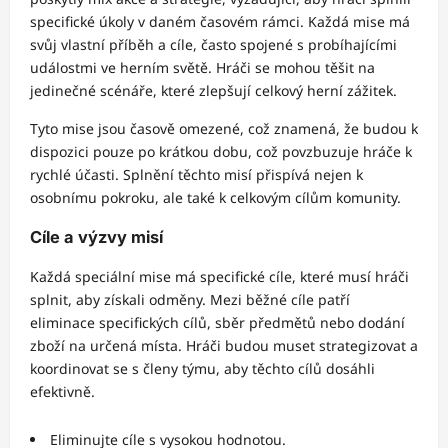
specifické úkoly v daném časovém rámci. Každá mise má
svůj vlastní příběh a cíle, často spojené s probíhajícími
událostmi ve herním světě. Hráči se mohou těšit na
jedinečné scénáře, které zlepšují celkový herní zážitek.
Tyto mise jsou časově omezené, což znamená, že budou k
dispozici pouze po krátkou dobu, což povzbuzuje hráče k
rychlé účasti. Splnění těchto misí přispívá nejen k
osobnímu pokroku, ale také k celkovým cílům komunity.
Cíle a výzvy misí
Každá speciální mise má specifické cíle, které musí hráči
splnit, aby získali odměny. Mezi běžné cíle patří
eliminace specifických cílů, sběr předmětů nebo dodání
zboží na určená místa. Hráči budou muset strategizovat a
koordinovat se s členy týmu, aby těchto cílů dosáhli
efektivně.
Eliminujte cíle s vysokou hodnotou.