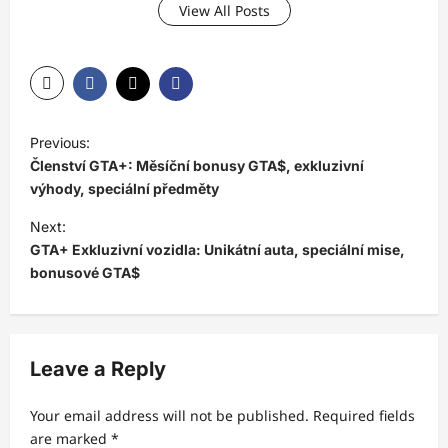
View All Posts
P
Previous:
o
Členství GTA+: Měsíční bonusy GTA$, exkluzivní
s
výhody, speciální předměty
t
Next:
GTA+ Exkluzivní vozidla: Unikátní auta, speciální mise,
n
bonusové GTA$
a
v
i
Leave a Reply
g
a
Your email address will not be published.
Required fields
t
are marked
*