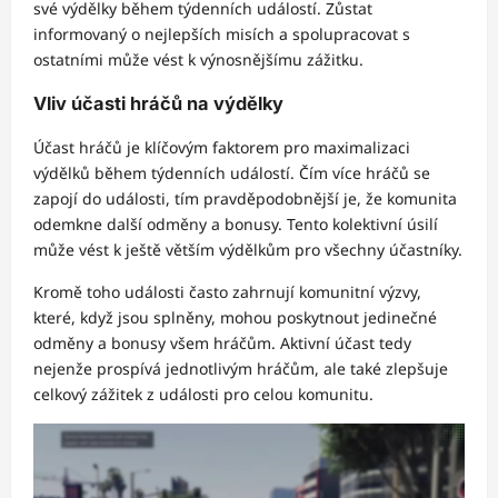
své výdělky během týdenních událostí. Zůstat
informovaný o nejlepších misích a spolupracovat s
ostatními může vést k výnosnějšímu zážitku.
Vliv účasti hráčů na výdělky
Účast hráčů je klíčovým faktorem pro maximalizaci
výdělků během týdenních událostí. Čím více hráčů se
zapojí do události, tím pravděpodobnější je, že komunita
odemkne další odměny a bonusy. Tento kolektivní úsilí
může vést k ještě větším výdělkům pro všechny účastníky.
Kromě toho události často zahrnují komunitní výzvy,
které, když jsou splněny, mohou poskytnout jedinečné
odměny a bonusy všem hráčům. Aktivní účast tedy
nejenže prospívá jednotlivým hráčům, ale také zlepšuje
celkový zážitek z události pro celou komunitu.