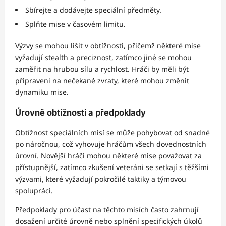
Sbírejte a dodávejte speciální předměty.
Splňte mise v časovém limitu.
Výzvy se mohou lišit v obtížnosti, přičemž některé mise
vyžadují stealth a preciznost, zatímco jiné se mohou
zaměřit na hrubou sílu a rychlost. Hráči by měli být
připraveni na nečekané zvraty, které mohou změnit
dynamiku mise.
Úrovně obtížnosti a předpoklady
Obtížnost speciálních misí se může pohybovat od snadné
po náročnou, což vyhovuje hráčům všech dovednostních
úrovní. Novější hráči mohou některé mise považovat za
přístupnější, zatímco zkušení veteráni se setkají s těžšími
výzvami, které vyžadují pokročilé taktiky a týmovou
spolupráci.
Předpoklady pro účast na těchto misích často zahrnují
dosažení určité úrovně nebo splnění specifických úkolů