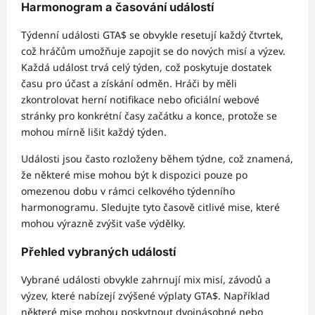
Harmonogram a časování událostí
Týdenní události GTA$ se obvykle resetují každý čtvrtek,
což hráčům umožňuje zapojit se do nových misí a výzev.
Každá událost trvá celý týden, což poskytuje dostatek
času pro účast a získání odměn. Hráči by měli
zkontrolovat herní notifikace nebo oficiální webové
stránky pro konkrétní časy začátku a konce, protože se
mohou mírně lišit každý týden.
Události jsou často rozloženy během týdne, což znamená,
že některé mise mohou být k dispozici pouze po
omezenou dobu v rámci celkového týdenního
harmonogramu. Sledujte tyto časově citlivé mise, které
mohou výrazně zvýšit vaše výdělky.
Přehled vybraných událostí
Vybrané události obvykle zahrnují mix misí, závodů a
výzev, které nabízejí zvýšené výplaty GTA$. Například
některé mise mohou poskytnout dvojnásobné nebo