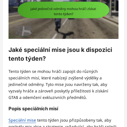
Jaké speciální mise jsou k dispozici
tento týden?
Tento týden se mohou hráči zapojit do různých
speciálních misí, které nabízejí zvýšené výdělky a
jedinečné odměny. Tyto mise jsou navrženy tak, aby
vyzvaly hráče a zároveň poskytly příležitosti k získání
GTA$ a odemčení exkluzivních předmětů.
Popis speciálních misí
Speciální mise
tento týden jsou přizpůsobeny tak, aby
poskytly mix akce a strategie, vyžadující, aby hráči splnili