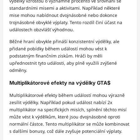
výdělky vzrostou o významné procento ve srovnání se
standardními misemi a aktivitami. Například některé
mise mohou nabídnout dvojnásobné nebo dokonce
trojnásobné obvyklé výplaty. Tento rozdíl činí účast na
událostech obzvlášť výhodnou.
Běžné hraní obvykle přináší konzistentní výdělky, ale
přidané pobídky během událostí mohou vést k
podstatným finančním ziskům. Hráči by měli
upřednostnit tyto události, aby plně využili zvýšené
odměny.
Multiplikátorové efekty na výdělky GTA$
Multiplikátorové efekty během událostí mohou výrazně
zesílit výdělky. Například pokud událost nabízí 2x
multiplikátor na specifických misích, splnění těchto misí
může vést k výdělkům, které jsou dvojnásobné oproti
normální částce. Tento multiplikátor se může kombinovat
s dalšími bonusy, což dále zvyšuje potenciální výplaty.