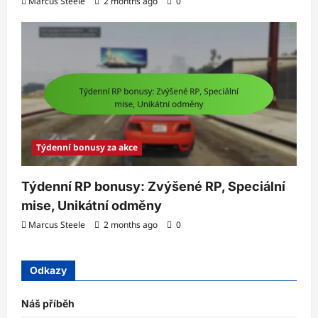
Marcus Steele
2 months ago
0
Týdenní bonusy za akce
Týdenní RP bonusy: Zvýšené RP, Speciální
mise, Unikátní odměny
Marcus Steele
2 months ago
0
Odkazy
Náš příběh