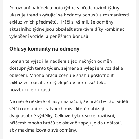
Porovnání nabídek tohoto týdne s předchozími týdny
ukazuje trend zvyšující se hodnoty bonusů a rozmanitosti
exkluzivních předmětů. Hráči si všimli, že odměny
aktuálního týdne jsou obzvlášť atraktivní díky kombinaci
vylepšení vozidel a peněžních bonusů.
Ohlasy komunity na odměny
Komunita vyjádřila nadšení z jedinečných odměn
dostupných tento týden, zejména z vylepšení vozidel a
oblečení. Mnoho hráčů oceňuje snahu poskytnout
exkluzivní obsah, který zlepšuje herní zážitek a
povzbuzuje k účasti.
Nicméně některé ohlasy naznačují, že hráči by rádi viděli
větší rozmanitost v typech misí, které nabízejí
dvojnásobné výdělky. Celkově byla reakce pozitivní,
přičemž mnoho hráčů se aktivně zapojuje do událostí,
aby maximalizovalo své odměny.