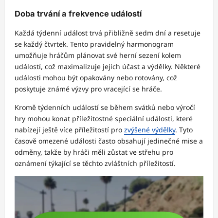
Doba trvání a frekvence událostí
Každá týdenní událost trvá přibližně sedm dní a resetuje
se každý čtvrtek. Tento pravidelný harmonogram
umožňuje hráčům plánovat své herní sezení kolem
událostí, což maximalizuje jejich účast a výdělky. Některé
události mohou být opakovány nebo rotovány, což
poskytuje známé výzvy pro vracející se hráče.
Kromě týdenních událostí se během svátků nebo výročí
hry mohou konat příležitostné speciální události, které
nabízejí ještě více příležitostí pro
zvýšené výdělky
. Tyto
časově omezené události často obsahují jedinečné mise a
odměny, takže by hráči měli zůstat ve střehu pro
oznámení týkající se těchto zvláštních příležitostí.