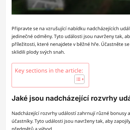
Připravte se na vzrušující nabídku nadcházejících událo
jedinečné odměny. Tyto události jsou navrženy tak, aby
příležitosti, které nenajdete v běžné hře. Účastněte 
sklidili plody svých snah.
Key sections in the article:
Jaké jsou nadcházející rozvrhy ud
Nadcházející rozvrhy událostí zahrnují různé bonusy 
účastníky. Tyto události jsou navrženy tak, aby zapojily
předmětů a výhod.