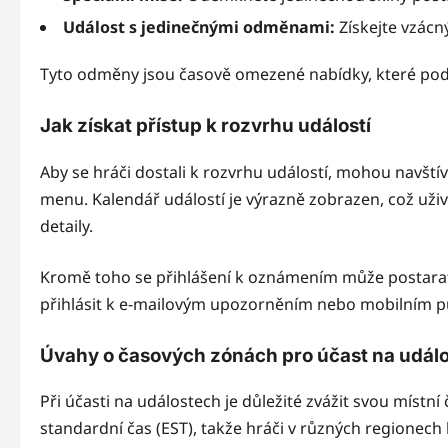
Událost s jedinečnými odměnami:
Získejte vzácný
Tyto odměny jsou časově omezené nabídky, které podně
Jak získat přístup k rozvrhu událostí
Aby se hráči dostali k rozvrhu událostí, mohou navštív
menu. Kalendář událostí je výrazně zobrazen, což uživ
detaily.
Kromě toho se přihlášení k oznámením může postarat 
přihlásit k e-mailovým upozorněním nebo mobilním pus
Úvahy o časových zónách pro účast na udál
Při účasti na událostech je důležité zvážit svou míst
standardní čas (EST), takže hráči v různých regionech 