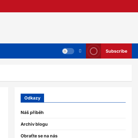
Subscribe
Odkazy
Náš příběh
Archiv blogu
Obraťte se na nás