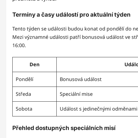
Termíny a časy událostí pro aktuální týden
Tento týden se události budou konat od pondělí do ne
Mezi významné události patří bonusová událost ve stř
16:00.
Den
Událo
Pondělí
Bonusová událost
Středa
Speciální mise
Sobota
Událost s jedinečnými odměnami
Přehled dostupných speciálních misí