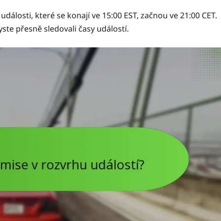
dálosti, které se konají ve 15:00 EST, začnou ve 21:00 CET.
ste přesně sledovali časy událostí.