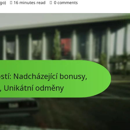
ago)
16 minutes read
0 comments