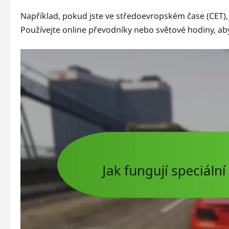
Například, pokud jste ve středoevropském čase (CET), u
Používejte online převodníky nebo světové hodiny, aby