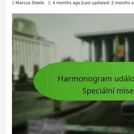
Marcus Steele
4 months ago (Last updated: 2 months 