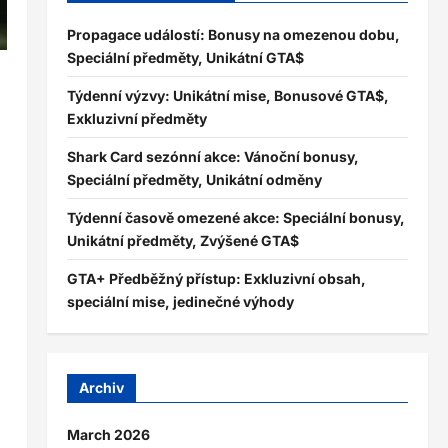
Propagace událostí: Bonusy na omezenou dobu,
Speciální předměty, Unikátní GTA$
Týdenní výzvy: Unikátní mise, Bonusové GTA$,
Exkluzivní předměty
Shark Card sezónní akce: Vánoční bonusy,
Speciální předměty, Unikátní odměny
Týdenní časově omezené akce: Speciální bonusy,
Unikátní předměty, Zvýšené GTA$
GTA+ Předběžný přístup: Exkluzivní obsah,
speciální mise, jedinečné výhody
Archiv
March 2026